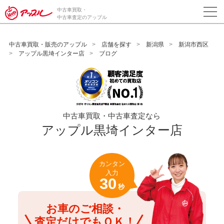
/*ABテスト_新規査定フォームの為のCVボタン*/
中古車買取・
中古車査定のアップル
中古車買取・販売のアップル
店舗を探す
新潟県
新潟市西区
アップル黒埼インター店
ブログ
中古車買取・中古車査定なら
アップル黒埼インター店
カンタン
入力
30
秒
お車のご相談・
査定だけでもＯＫ！