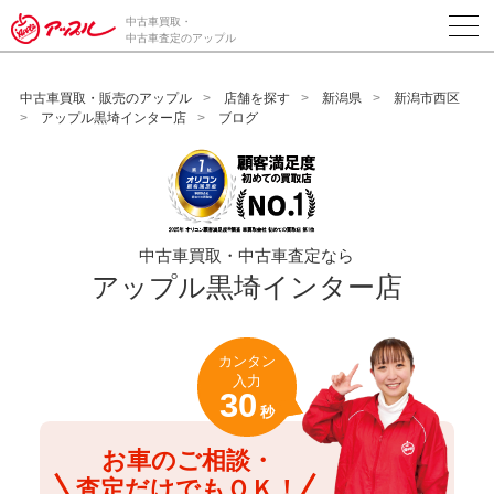
/*ABテスト_新規査定フォームの為のCVボタン*/
中古車買取・
中古車査定のアップル
中古車買取・販売のアップル
店舗を探す
新潟県
新潟市西区
アップル黒埼インター店
ブログ
中古車買取・中古車査定なら
アップル黒埼インター店
カンタン
入力
30
秒
お車のご相談・
査定だけでもＯＫ！