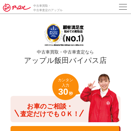
/*ABテスト_新規査定フォームの為のCVボタン*/
中古車買取・
中古車査定のアップル
中古車買取・中古車査定なら
アップル飯田バイパス店
カンタン
入力
30
秒
お車のご相談・
査定だけでもＯＫ！