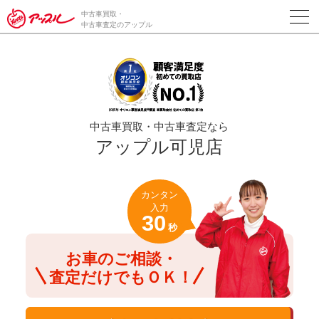
/*ABテスト_新規査定フォームの為のCVボタン*/
中古車買取・
中古車査定のアップル
中古車買取・中古車査定なら
アップル可児店
カンタン
入力
30
秒
お車のご相談・
査定だけでもＯＫ！