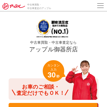
/*ABテスト_新規査定フォームの為のCVボタン*/
中古車買取・
中古車査定のアップル
中古車買取・中古車査定なら
アップル御器所店
カンタン
入力
30
秒
お車のご相談・
査定だけでもＯＫ！