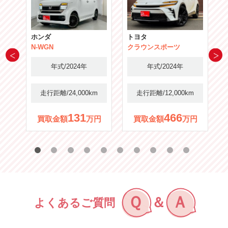
ホンダ
トヨタ
N-WGN
クラウンスポーツ
年式/2024年
年式/2024年
m
走行距離/24,000km
走行距離/12,000km
131
466
円
買取金額
万円
買取金額
万円
Ｑ
Ａ
＆
よくあるご質問