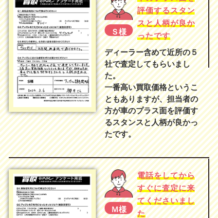
評価するスタン
スと人柄が良か
Ｓ様
ったです
ディーラー含めて近所の５
社で査定してもらいまし
た。
一番高い買取価格というこ
ともありますが、担当者の
方が車のプラス面を評価す
るスタンスと人柄が良かっ
たです。
電話をしてから
すぐに査定に来
てくださいまし
Ｍ様
た