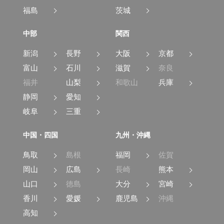
福島
茨城
中部
関西
新潟
長野
大阪
京都
富山
石川
滋賀
奈良
福井
山梨
和歌山
兵庫
静岡
愛知
岐阜
三重
中国・四国
九州・沖縄
鳥取
島根
福岡
佐賀
岡山
広島
長崎
熊本
山口
徳島
大分
宮崎
香川
愛媛
鹿児島
沖縄
高知