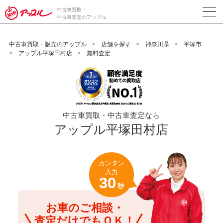
/*ABテスト_新規査定フォームの為のCVボタン*/
中古車買取・
中古車査定のアップル
中古車買取・販売のアップル
店舗を探す
神奈川県
平塚市
アップル平塚田村店
無料査定
中古車買取・中古車査定なら
アップル平塚田村店
カンタン
入力
30
秒
お車のご相談・
査定だけでもＯＫ！