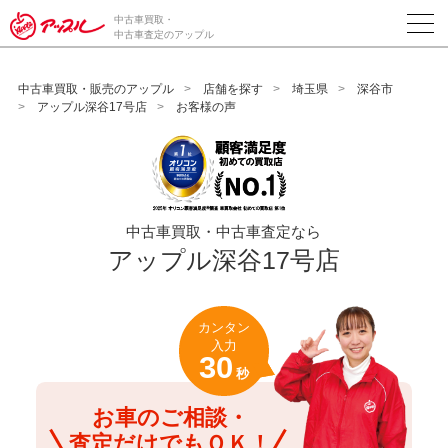
/*ABテスト_新規査定フォームの為のCVボタン*/
中古車買取・
中古車査定のアップル
中古車買取・販売のアップル
店舗を探す
埼玉県
深谷市
アップル深谷17号店
お客様の声
中古車買取・中古車査定なら
アップル深谷17号店
カンタン
入力
30
秒
お車のご相談・
査定だけでもＯＫ！