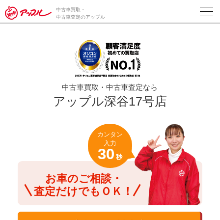
/*ABテスト_新規査定フォームの為のCVボタン*/
中古車買取・
中古車査定のアップル
中古車買取・中古車査定なら
アップル深谷17号店
カンタン
入力
30
秒
お車のご相談・
査定だけでもＯＫ！