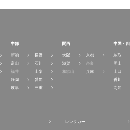
中部
関西
中国・四
新潟
長野
大阪
京都
鳥取
富山
石川
滋賀
奈良
岡山
福井
山梨
和歌山
兵庫
山口
静岡
愛知
香川
岐阜
三重
高知
レンタカー