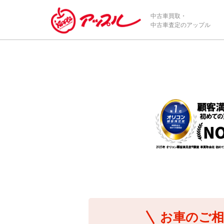
/*ABテスト_新規査定フォームの為のCVボタン*/
中古車買取・
中古車査定のアップル
お車のご相