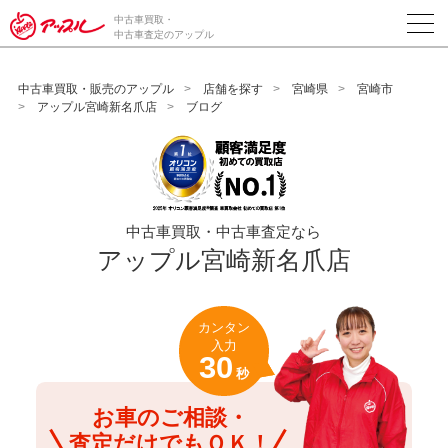
/*ABテスト_新規査定フォームの為のCVボタン*/
中古車買取・
中古車査定のアップル
中古車買取・販売のアップル
店舗を探す
宮崎県
宮崎市
アップル宮崎新名爪店
ブログ
中古車買取・中古車査定なら
アップル宮崎新名爪店
カンタン
入力
30
秒
お車のご相談・
査定だけでもＯＫ！