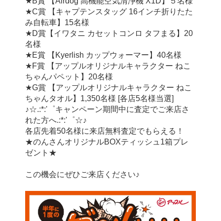
★B賞 【Airdog 高機能空気清浄機 X1D】５名様
★C賞 【キャプテンスタッグ 16インチ折りたた
み自転車】15名様
★D賞【イワタニ カセットコンロ タフまる】20
名様
★E賞 【Kyerlish カップウォーマー】40名様
★F賞 【アップルオリジナルキャラクター ねこ
ちゃんパペット】20名様
★G賞 【アップルオリジナルキャラクター ねこ
ちゃんタオル】1,350名様 [各店5名様当選]
♪☆.:*:'゜キャンペーン期間中に査定でご来店さ
れた方へ.:*:'゜☆♪
各店先着50名様に来店無料査定でもらえる！
★のんさんオリジナルBOXティッシュ1箱プレ
ゼント★
この機会にぜひご来店ください♪