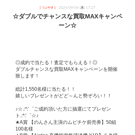
2024/09/04 (水) 17:27
[ つぶやき ]
☆ダブルでチャンスな買取MAXキャンペ
ーン☆
◎成約で当たる！査定でもらえる！◎
ダブルチャンスな買取MAXキャンペーンを開催
致します！
総計1,550名様に当たる！！
嬉しいプレゼントがどど～んと勢ぞろい！！
♪☆.:*:'゜ご成約頂いた方に抽選にてプレゼン
ト.:*:'゜☆♪
★A賞 【のんさん主演のムビチケ前売券】50組
100名様