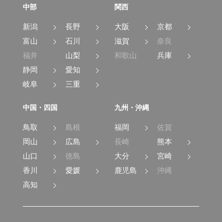
中部
関西
新潟
長野
大阪
京都
富山
石川
滋賀
奈良
福井
山梨
和歌山
兵庫
静岡
愛知
岐阜
三重
中国・四国
九州・沖縄
鳥取
島根
福岡
佐賀
岡山
広島
長崎
熊本
山口
徳島
大分
宮崎
香川
愛媛
鹿児島
沖縄
高知