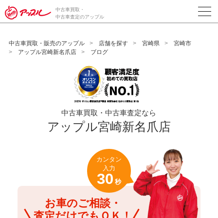
/*ABテスト_新規査定フォームの為のCVボタン*/
中古車買取・
中古車査定のアップル
中古車買取・販売のアップル
店舗を探す
宮崎県
宮崎市
アップル宮崎新名爪店
ブログ
中古車買取・中古車査定なら
アップル宮崎新名爪店
カンタン
入力
30
秒
お車のご相談・
査定だけでもＯＫ！