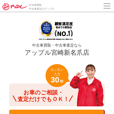
/*ABテスト_新規査定フォームの為のCVボタン*/
中古車買取・
中古車査定のアップル
中古車買取・中古車査定なら
アップル宮崎新名爪店
カンタン
入力
30
秒
お車のご相談・
査定だけでもＯＫ！