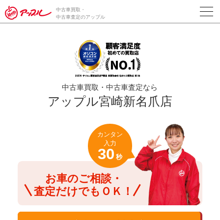
/*ABテスト_新規査定フォームの為のCVボタン*/
中古車買取・
中古車査定のアップル
中古車買取・中古車査定なら
アップル宮崎新名爪店
カンタン
入力
30
秒
お車のご相談・
査定だけでもＯＫ！