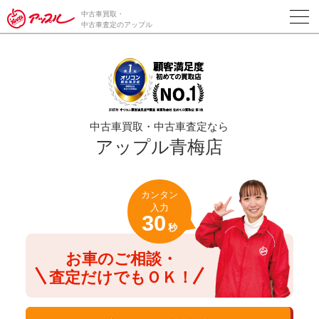
/*ABテスト_新規査定フォームの為のCVボタン*/
中古車買取・
中古車査定のアップル
中古車買取・中古車査定なら
アップル青梅店
カンタン
入力
30
秒
お車のご相談・
査定だけでもＯＫ！