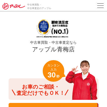
/*ABテスト_新規査定フォームの為のCVボタン*/
中古車買取・
中古車査定のアップル
中古車買取・中古車査定なら
アップル青梅店
カンタン
入力
30
秒
お車のご相談・
査定だけでもＯＫ！