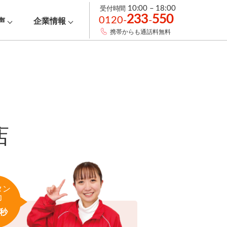
受付時間
10:00 – 18:00
233
550
0120-
-
声
企業情報
携帯からも通話料無料
店
タン
力
秒