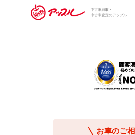
/*ABテスト_新規査定フォームの為のCVボタン*/
中古車買取・
中古車査定のアップル
お車のご相