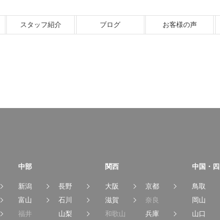
スタッフ紹介
ブログ
お客様の声
中部
関西
中国・四
新潟
長野
大阪
京都
鳥取
富山
石川
滋賀
奈良
岡山
福井
山梨
和歌山
兵庫
山口