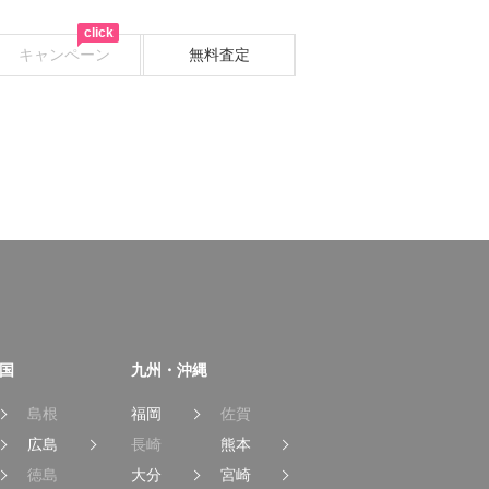
click
キャンペーン
無料査定
国
九州・沖縄
島根
福岡
佐賀
広島
長崎
熊本
徳島
大分
宮崎