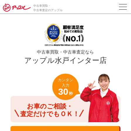
/*ABテスト_新規査定フォームの為のCVボタン*/
中古車買取・
中古車査定のアップル
中古車買取・中古車査定なら
アップル水戸インター店
カンタン
入力
30
秒
お車のご相談・
査定だけでもＯＫ！