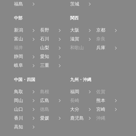
福島
茨城
中部
関西
新潟
長野
大阪
京都
富山
石川
滋賀
奈良
福井
山梨
和歌山
兵庫
静岡
愛知
岐阜
三重
中国・四国
九州・沖縄
鳥取
島根
福岡
佐賀
岡山
広島
長崎
熊本
山口
徳島
大分
宮崎
香川
愛媛
鹿児島
沖縄
高知