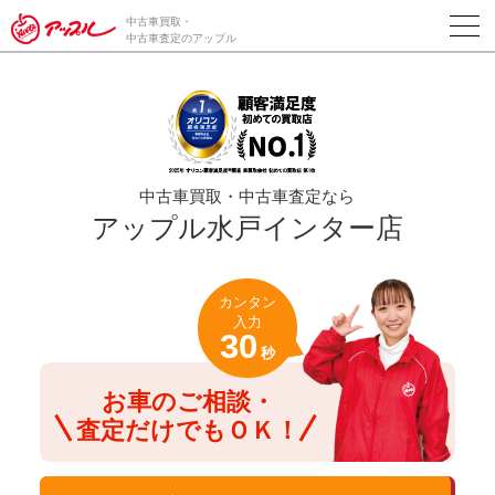
/*ABテスト_新規査定フォームの為のCVボタン*/
中古車買取・
中古車査定のアップル
中古車買取・中古車査定なら
アップル水戸インター店
カンタン
入力
30
秒
お車のご相談・
査定だけでもＯＫ！