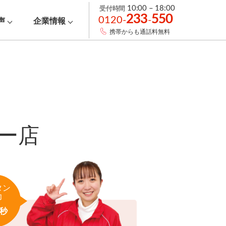
受付時間
10:00 – 18:00
233
550
0120-
-
声
企業情報
携帯からも通話料無料
ー店
タン
力
秒