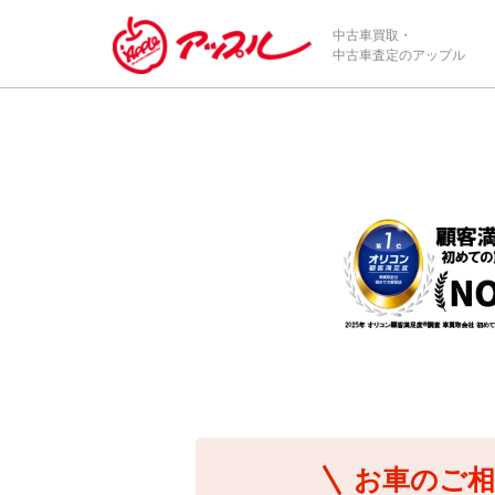
/*ABテスト_新規査定フォームの為のCVボタン*/
中古車買取・
中古車査定のアップル
お車のご相