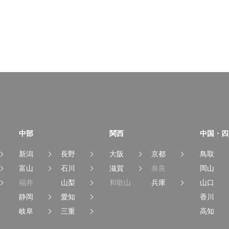
中部
関西
中国・四
新潟
長野
大阪
京都
鳥取
富山
石川
滋賀
奈良
岡山
福井
山梨
和歌山
兵庫
山口
静岡
愛知
香川
岐阜
三重
高知