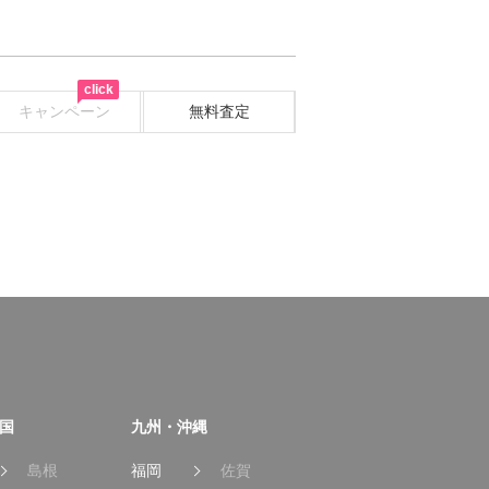
click
キャンペーン
無料査定
国
九州・沖縄
島根
福岡
佐賀