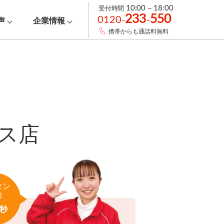
受付時間
10:00 – 18:00
233
550
0120-
-
声
企業情報
携帯からも通話料無料
ス店
タン
力
秒