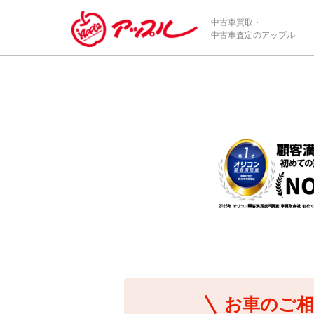
/*ABテスト_新規査定フォームの為のCVボタン*/
中古車買取・
中古車査定のアップル
お車のご相