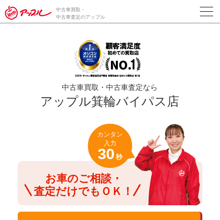
/*ABテスト_新規査定フォームの為のCVボタン*/
中古車買取・
中古車査定のアップル
中古車買取・中古車査定なら
アップル箕輪バイパス店
カンタン
入力
30
秒
お車のご相談・
査定だけでもＯＫ！