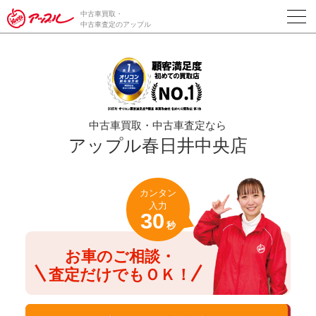
/*ABテスト_新規査定フォームの為のCVボタン*/
中古車買取・
中古車査定のアップル
中古車買取・中古車査定なら
アップル春日井中央店
カンタン
入力
30
秒
お車のご相談・
査定だけでもＯＫ！