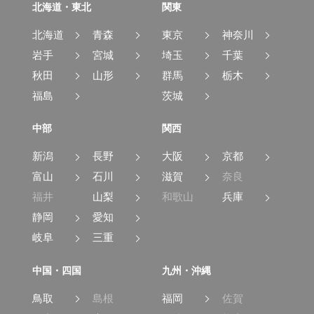
北海道・東北
関東
北海道
青森
東京
神奈川
岩手
宮城
埼玉
千葉
秋田
山形
群馬
栃木
福島
茨城
中部
関西
新潟
長野
大阪
京都
富山
石川
滋賀
奈良
福井
山梨
和歌山
兵庫
静岡
愛知
岐阜
三重
中国・四国
九州・沖縄
鳥取
島根
福岡
佐賀