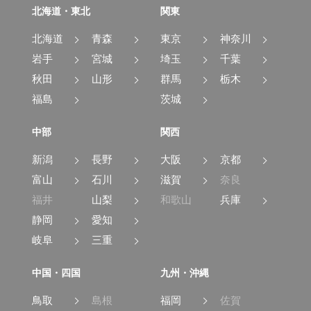
北海道・東北
関東
北海道
青森
東京
神奈川
岩手
宮城
埼玉
千葉
秋田
山形
群馬
栃木
福島
茨城
中部
関西
新潟
長野
大阪
京都
富山
石川
滋賀
奈良
福井
山梨
和歌山
兵庫
静岡
愛知
岐阜
三重
中国・四国
九州・沖縄
鳥取
島根
福岡
佐賀