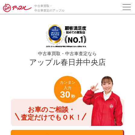
/*ABテスト_新規査定フォームの為のCVボタン*/
中古車買取・
中古車査定のアップル
中古車買取・中古車査定なら
アップル春日井中央店
カンタン
入力
30
秒
お車のご相談・
査定だけでもＯＫ！