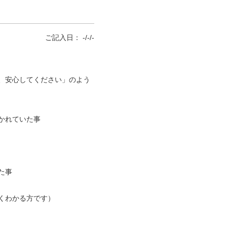
ご記入日： -/-/-
、安心してください」のよう
かれていた事
た事
くわかる方です）