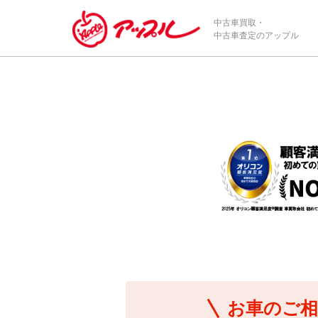
/*ABテスト_新規査定フォームの為のCVボタン*/
中古車買取・
中古車査定のアップル
お車のご相