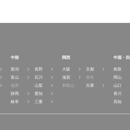
中部
関西
中国・四
新潟
長野
大阪
京都
鳥取
富山
石川
滋賀
奈良
岡山
福井
山梨
和歌山
兵庫
山口
静岡
愛知
香川
岐阜
三重
高知