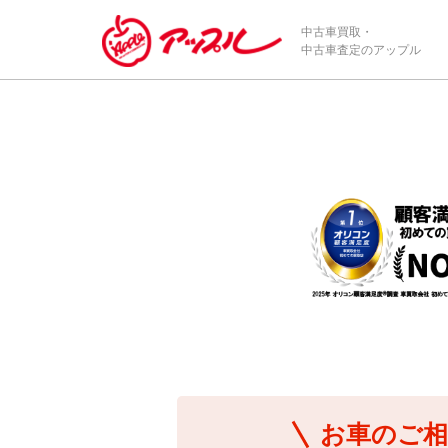
/*ABテスト_新規査定フォームの為のCVボタン*/
中古車買取・
中古車査定のアップル
お車のご相