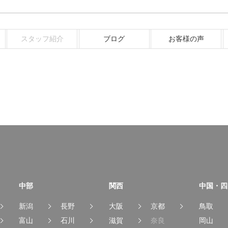
スタッフ紹介
ブログ
お客様の声
中部
関西
中国・四
新潟
長野
大阪
京都
鳥取
富山
石川
滋賀
奈良
岡山