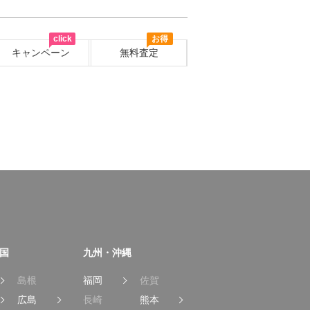
click
お得
キャンペーン
無料査定
国
九州・沖縄
島根
福岡
佐賀
広島
長崎
熊本