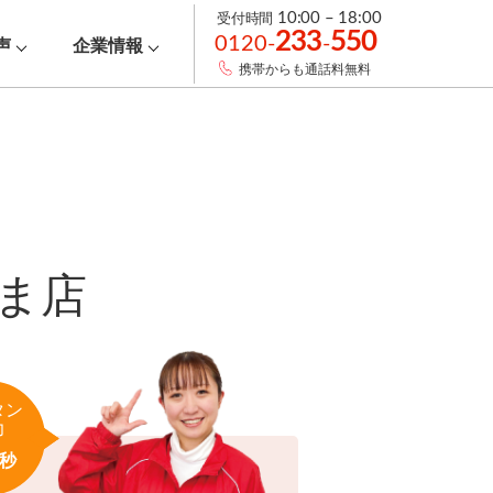
受付時間
10:00 – 18:00
233
550
0120-
-
声
企業情報
携帯からも通話料無料
ま店
タン
力
秒