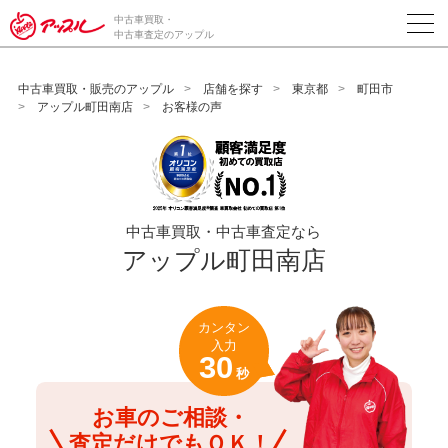
/*ABテスト_新規査定フォームの為のCVボタン*/
中古車買取・
中古車査定のアップル
中古車買取・販売のアップル
店舗を探す
東京都
町田市
アップル町田南店
お客様の声
中古車買取・中古車査定なら
アップル町田南店
カンタン
入力
30
秒
お車のご相談・
査定だけでもＯＫ！