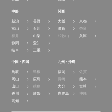
中部
関西
新潟
長野
大阪
京都
富山
石川
滋賀
奈良
福井
山梨
和歌山
兵庫
静岡
愛知
岐阜
三重
中国・四国
九州・沖縄
鳥取
島根
福岡
佐賀
岡山
広島
長崎
熊本
山口
徳島
大分
宮崎
香川
愛媛
鹿児島
沖縄
高知