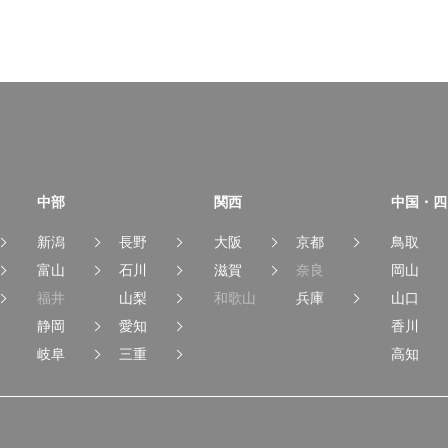
中部
関西
中国・四
新潟
長野
大阪
京都
鳥取
富山
石川
滋賀
奈良
岡山
福井
山梨
和歌山
兵庫
山口
静岡
愛知
香川
岐阜
三重
高知