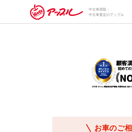
/*ABテスト_新規査定フォームの為のCVボタン*/
中古車買取・
中古車査定のアップル
お車のご相