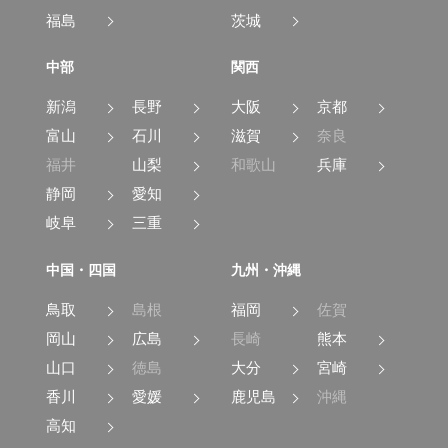
福島
茨城
中部
関西
新潟
長野
大阪
京都
富山
石川
滋賀
奈良
福井
山梨
和歌山
兵庫
静岡
愛知
岐阜
三重
中国・四国
九州・沖縄
鳥取
島根
福岡
佐賀
岡山
広島
長崎
熊本
山口
徳島
大分
宮崎
香川
愛媛
鹿児島
沖縄
高知