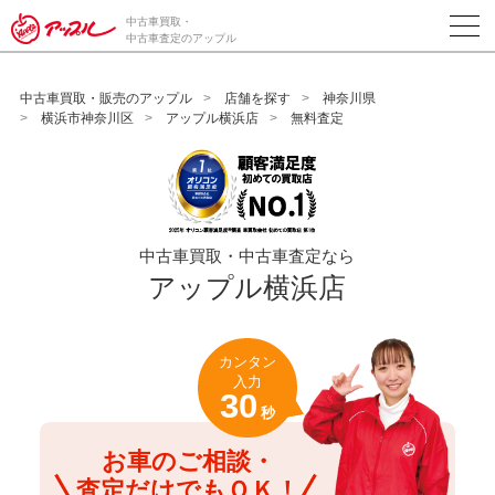
/*ABテスト_新規査定フォームの為のCVボタン*/
中古車買取・
中古車査定のアップル
中古車買取・販売のアップル
店舗を探す
神奈川県
横浜市神奈川区
アップル横浜店
無料査定
中古車買取・中古車査定なら
アップル横浜店
カンタン
入力
30
秒
お車のご相談・
査定だけでもＯＫ！