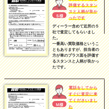
評価するスタン
スと人柄が良か
Ｓ様
ったです
ディーラー含めて近所の５
社で査定してもらいまし
た。
一番高い買取価格というこ
ともありますが、担当者の
方が車のプラス面を評価す
るスタンスと人柄が良かっ
たです。
電話をしてから
すぐに査定に来
てくださいまし
Ｍ様
た