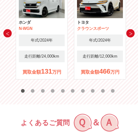
ホンダ
トヨタ
N-WGN
クラウンスポーツ
年式/2024年
年式/2024年
m
走行距離/24,000km
走行距離/12,000km
131
466
円
買取金額
万円
買取金額
万円
Ｑ
Ａ
＆
よくあるご質問