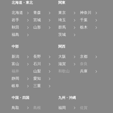
北海道・東北
関東
北海道
青森
東京
神奈川
岩手
宮城
埼玉
千葉
秋田
山形
群馬
栃木
福島
茨城
中部
関西
新潟
長野
大阪
京都
富山
石川
滋賀
奈良
福井
山梨
和歌山
兵庫
静岡
愛知
岐阜
三重
中国・四国
九州・沖縄
鳥取
島根
福岡
佐賀