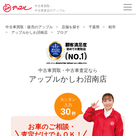
/*ABテスト_新規査定フォームの為のCVボタン*/
中古車買取・
中古車査定のアップル
中古車買取・販売のアップル
店舗を探す
千葉県
柏市
アップルかしわ沼南店
ブログ
中古車買取・中古車査定なら
アップルかしわ沼南店
カンタン
入力
30
秒
お車のご相談・
査定だけでもＯＫ！