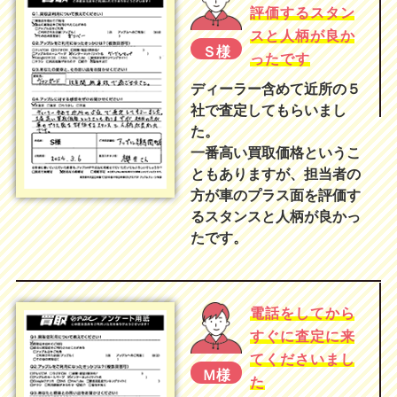
評価するスタン
スと人柄が良か
Ｓ様
ったです
ディーラー含めて近所の５
社で査定してもらいまし
た。
一番高い買取価格というこ
ともありますが、担当者の
方が車のプラス面を評価す
るスタンスと人柄が良かっ
たです。
電話をしてから
すぐに査定に来
てくださいまし
Ｍ様
た