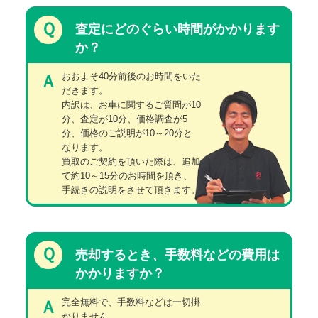
Ｑ
査定にどのぐらい時間がかかります
か？
おおよそ40分前後のお時間をいた
Ａ
だきます。
内訳は、お車に関するご質問が10
分、査定が10分、価格調査が5
分、価格のご説明が10～20分と
なります。
買取のご契約を頂いた際は、追加
で約10～15分のお時間を頂き、
手続きの説明をさせて頂きます。
Ｑ
売却するとき、手数料などの費用は
かかりますか？
完全無料で、手数料などは一切掛
Ａ
かりません。