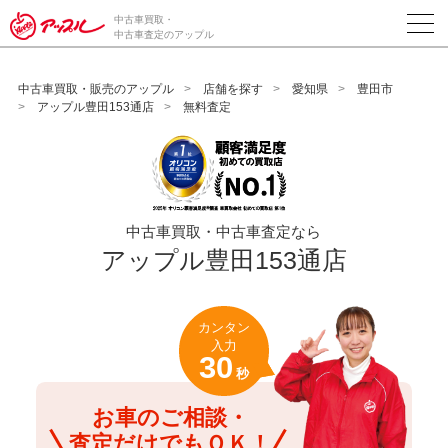
/*ABテスト_新規査定フォームの為のCVボタン*/
中古車買取・
中古車査定のアップル
中古車買取・販売のアップル
店舗を探す
愛知県
豊田市
アップル豊田153通店
無料査定
中古車買取・中古車査定なら
アップル豊田153通店
カンタン
入力
30
秒
お車のご相談・
査定だけでもＯＫ！