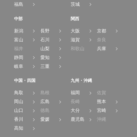
福島
茨城
中部
関西
新潟
長野
大阪
京都
富山
石川
滋賀
奈良
福井
山梨
和歌山
兵庫
静岡
愛知
岐阜
三重
中国・四国
九州・沖縄
鳥取
島根
福岡
佐賀
岡山
広島
長崎
熊本
山口
徳島
大分
宮崎
香川
愛媛
鹿児島
沖縄
高知