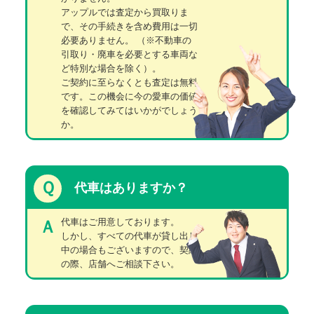
アップルでは査定から買取りま
で、その手続きを含め費用は一切
必要ありません。
（※不動車の
引取り・廃車を必要とする車両な
ど特別な場合を除く）。
ご契約に至らなくとも査定は無料
です。この機会に今の愛車の価値
を確認してみてはいかがでしょう
か。
Ｑ
代車はありますか？
代車はご用意しております。
Ａ
しかし、すべての代車が貸し出し
中の場合もございますので、契約
の際、店舗へご相談下さい。