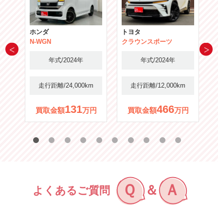
ホンダ
トヨタ
N-WGN
クラウンスポーツ
年式/2024年
年式/2024年
m
走行距離/24,000km
走行距離/12,000km
131
466
円
買取金額
万円
買取金額
万円
Ｑ
Ａ
＆
よくあるご質問