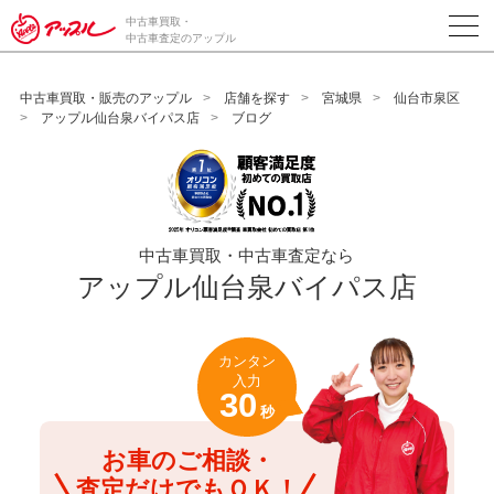
/*ABテスト_新規査定フォームの為のCVボタン*/
中古車買取・
中古車査定のアップル
中古車買取・販売のアップル
店舗を探す
宮城県
仙台市泉区
アップル仙台泉バイパス店
ブログ
中古車買取・中古車査定なら
アップル仙台泉バイパス店
カンタン
入力
30
秒
お車のご相談・
査定だけでもＯＫ！