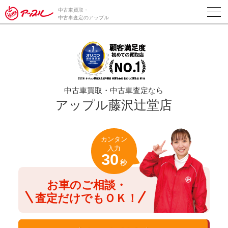
/*ABテスト_新規査定フォームの為のCVボタン*/
中古車買取・
中古車査定のアップル
中古車買取・中古車査定なら
アップル藤沢辻堂店
カンタン
入力
30
秒
お車のご相談・
査定だけでもＯＫ！