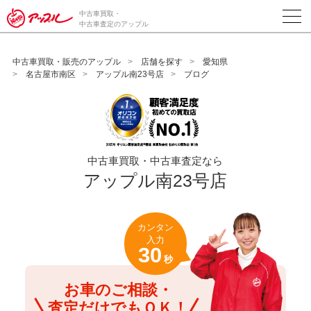
/*ABテスト_新規査定フォームの為のCVボタン*/
中古車買取・
中古車査定のアップル
中古車買取・販売のアップル
店舗を探す
愛知県
名古屋市南区
アップル南23号店
ブログ
中古車買取・中古車査定なら
アップル南23号店
カンタン
入力
30
秒
お車のご相談・
査定だけでもＯＫ！