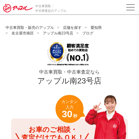
/*ABテスト_新規査定フォームの為のCVボタン*/
中古車買取・
中古車査定のアップル
中古車買取・販売のアップル
店舗を探す
愛知県
名古屋市南区
アップル南23号店
ブログ
中古車買取・中古車査定なら
アップル南23号店
カンタン
入力
30
秒
お車のご相談・
査定だけでもＯＫ！