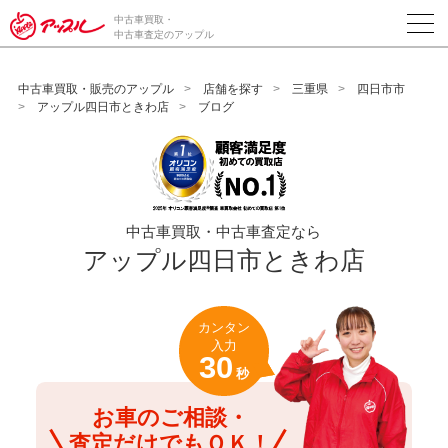
/*ABテスト_新規査定フォームの為のCVボタン*/
中古車買取・
中古車査定のアップル
中古車買取・販売のアップル
店舗を探す
三重県
四日市市
アップル四日市ときわ店
ブログ
中古車買取・中古車査定なら
アップル四日市ときわ店
カンタン
入力
30
秒
お車のご相談・
査定だけでもＯＫ！