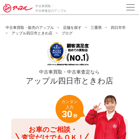
/*ABテスト_新規査定フォームの為のCVボタン*/
中古車買取・
中古車査定のアップル
中古車買取・販売のアップル
店舗を探す
三重県
四日市市
アップル四日市ときわ店
ブログ
中古車買取・中古車査定なら
アップル四日市ときわ店
カンタン
入力
30
秒
お車のご相談・
査定だけでもＯＫ！