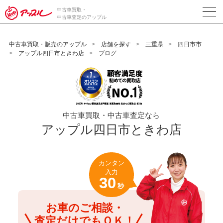
/*ABテスト_新規査定フォームの為のCVボタン*/
中古車買取・
中古車査定のアップル
中古車買取・販売のアップル
店舗を探す
三重県
四日市市
アップル四日市ときわ店
ブログ
中古車買取・中古車査定なら
アップル四日市ときわ店
カンタン
入力
30
秒
お車のご相談・
査定だけでもＯＫ！