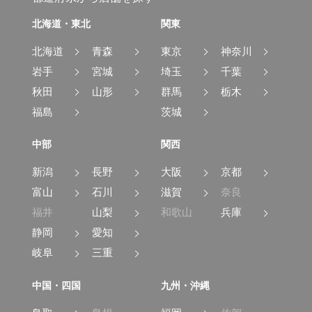
北海道・東北
関東
北海道
青森
東京
神奈川
岩手
宮城
埼玉
千葉
秋田
山形
群馬
栃木
福島
茨城
中部
関西
新潟
長野
大阪
京都
富山
石川
滋賀
奈良
福井
山梨
和歌山
兵庫
静岡
愛知
岐阜
三重
中国・四国
九州・沖縄