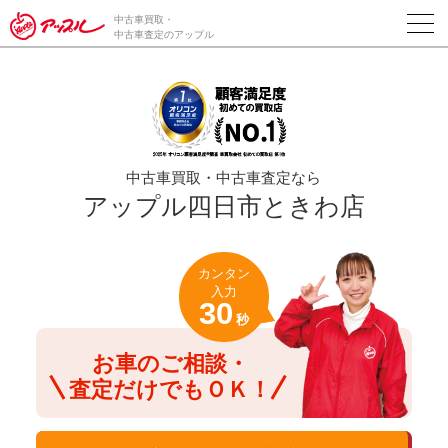
/*ABテスト_新規査定フォームの為のCVボタン*/
中古車買取・
中古車査定のアップル
中古車買取・中古車査定なら
アップル四日市ときわ店
カンタン
入力
30
秒
お車のご相談・
査定だけでもＯＫ！