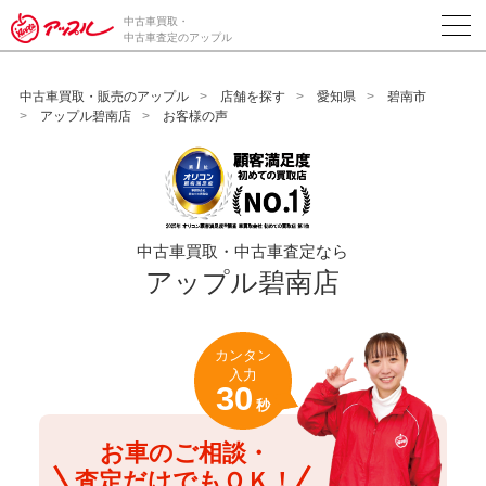
/*ABテスト_新規査定フォームの為のCVボタン*/
中古車買取・
中古車査定のアップル
中古車買取・販売のアップル
店舗を探す
愛知県
碧南市
アップル碧南店
お客様の声
中古車買取・中古車査定なら
アップル碧南店
カンタン
入力
30
秒
お車のご相談・
査定だけでもＯＫ！