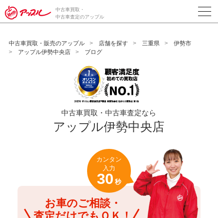
/*ABテスト_新規査定フォームの為のCVボタン*/
中古車買取・
中古車査定のアップル
中古車買取・販売のアップル
店舗を探す
三重県
伊勢市
アップル伊勢中央店
ブログ
中古車買取・中古車査定なら
アップル伊勢中央店
カンタン
入力
30
秒
お車のご相談・
査定だけでもＯＫ！