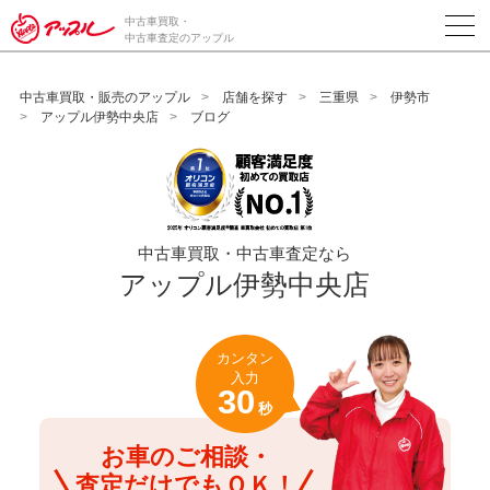
/*ABテスト_新規査定フォームの為のCVボタン*/
中古車買取・
中古車査定のアップル
中古車買取・販売のアップル
店舗を探す
三重県
伊勢市
アップル伊勢中央店
ブログ
中古車買取・中古車査定なら
アップル伊勢中央店
カンタン
入力
30
秒
お車のご相談・
査定だけでもＯＫ！