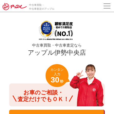
/*ABテスト_新規査定フォームの為のCVボタン*/
中古車買取・
中古車査定のアップル
中古車買取・中古車査定なら
アップル伊勢中央店
カンタン
入力
30
秒
お車のご相談・
査定だけでもＯＫ！