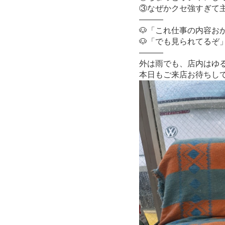
③なぜかクセ強すぎて
———
🐶「これ仕事の内容お
🐶「でも見られてるぞ
———
外は雨でも、店内はゆる
本日もご来店お待ちして