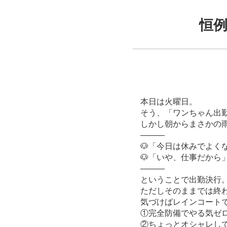
恒
本日は火曜日。
そう、「ワンちゃん出勤
しかし朝からまさかの
———
🐶「今日は休みでよく
🐶「いや、仕事だから
———
ということで出勤決行
ただしそのままでは終
気づけばレインコート
①完全防備でやる気ゼ
②ちょっとオシャレし