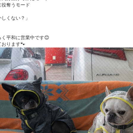
主役奪うモード
かしくない？」
」
く平和に営業中です😊
おります🐾