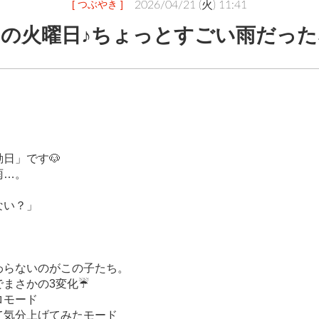
[ つぶやき ]
2026/04/21 (火) 11:41
例の火曜日♪ちょっとすごい雨だった
日」です🐶
雨…。
ない？」
」
。
わらないのがこの子たち。
でまさかの3変化☔
ロモード
て気分上げてみたモード