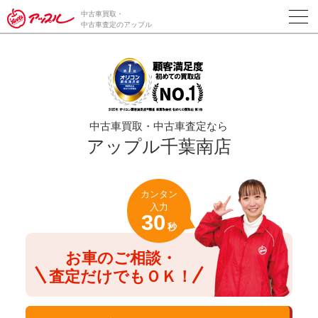
/*ABテスト_新規査定フォームの為のCVボタン*/
中古車買取・
中古車査定のアップル
中古車買取・中古車査定なら
アップル千葉南店
カンタン
入力
30
秒
お車のご相談・
査定だけでもＯＫ！