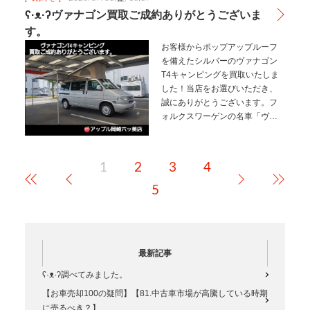
一定の需要があります。修理し
ʕ·ᴥ·ʔヴァナゴン買取ご成約ありがとうございま
て乗る人がいる部品取りとして
す。
利用される海…
お客様からポップアップルーフ
を備えたシルバーのヴァナゴン
T4キャンピングを買取いたしま
した！⁡⁡⁡⁡当店をお選びいただき、
誠にありがとうございます。⁡⁡​フ
ォルクスワーゲンの名車「ヴァ
ナゴン（T4）」をベースにし
た、本格的なキャンピング仕様
車です。⁡⁡⁡⁡室内空間をグッと広げ
1
2
3
4
てくれる特徴的な…
5
最新記事
ʕ·ᴥ·ʔ調べてみました。
【お車売却100の疑問】【81.中古車市場が高騰している時期
に売るべき？】