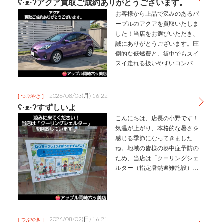
ʕ·ᴥ·ʔアクア買取ご成約ありがとうございます。
お客様から上品で深みのあるパ
ープルのアクアを買取いたしま
した！⁡⁡⁡⁡当店をお選びいただき、
誠にありがとうございます。⁡⁡​圧
倒的な低燃費と、街中でもスイ
スイ走れる扱いやすいコンパク
トなサイズ感で、幅広い層から
絶大な支持を集める大人気のハ
イブリッドカーですね。⁡⁡⁡⁡艶やか
2026/08/03(月) 16:22
[ つぶやき ]
で美しいパープルの…
ʕ·ᴥ·ʔすずしいよ
こんにちは、店長の小野です！⁡⁡
気温が上がり、本格的な暑さを
感じる季節になってきました
ね。⁡⁡⁡⁡地域の皆様の熱中症予防の
ため、当店は「クーリングシェ
ルター（指定暑熱避難施設）」
として休憩スペースを開放して
おります！⁡⁡​店舗の窓には、目印
となる岡崎市や愛知県のポスタ
ーと、「ココはクーリング…
2026/08/02(日) 16:21
[ つぶやき ]