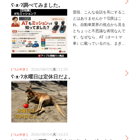
や…
ʕ·ᴥ·ʔ調べてみました。
普段、こんな会話を耳にするこ
とはありませんか？🤔⁡⁡​実はこ
れ、自動車業界の視点から見る
とちょっと不思議な表現なんで
す。⁡⁡なぜなら、AT（オートマ
車）に載っているのも、まぎれ
もなく「ミッション（トランス
ミッション）」の一種だからで
す！✨⁡⁡​そもそも「ミッション」と
は、車の種類ではなく【変…
2026/08/05(水) 11:35
[ つぶやき ]
ʕ·ᴥ·ʔ水曜日は定休日だよ。
2026/08/04(火) 16:23
[ つぶやき ]