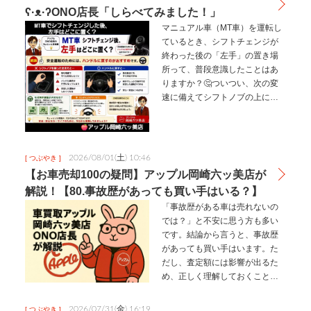
ʕ·ᴥ·ʔONO店長「しらべてみました！」
マニュアル車（MT車）を運転し
ているとき、シフトチェンジが
終わった後の「左手」の置き場
所って、普段意識したことはあ
りますか？🤔⁡⁡​ついつい、次の変
速に備えてシフトノブの上に手
を置いたままにしたり、リラッ
クスして肘掛け代わりにしたり
していませんか？⁡⁡​結論から言う
と、予期せぬトラブルを避け…
2026/08/01(土) 10:46
[ つぶやき ]
【お車売却100の疑問】アップル岡崎六ッ美店が
解説！【80.事故歴があっても買い手はいる？】
「事故歴がある車は売れないの
では？」と不安に思う方も多い
です。結論から言うと、事故歴
があっても買い手はいます。た
だし、査定額には影響が出るた
め、正しく理解しておくことが
大切です。事故歴があっても売
れる理由事故歴のある車でも、
2026/07/31(金) 16:19
[ つぶやき ]