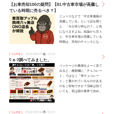
ル…
【お車売却100の疑問】【81.中古車市場が高騰し
ている時期に売るべき？】
ニュースなどで「中古車価格が
高騰している」という話を聞く
と、「今が売り時なの？」と気
になりますよね。結論から言う
と、中古車市場が高騰している
時期は、売却のチャンスになる
可能性が高いです。なぜ中古車
市場は高騰するのか中古車相場
2026/08/07(金) 10:32
[ つぶやき ]
は、需要と供給のバランスによ
ʕ·ᴥ·ʔ調べてみました。
って変動します。例えば、新車
パッケージの裏側をよーく見て
の納期遅れ半…
みると、種類欄に「チョコレー
ト」ではなく「準チョコレー
ト」と書かれているものがある
のをご存知ですか？🤔⁡⁡​味は似て
いても、実は国や業界で決めら
れた独自の厳しいルール（公正
競争規約など）によって、これ
らは厳密に区別されているんで
す！✨⁡⁡​💡チョコレートカカオ分
2026/08/06(木) 10:31
[ つぶやき ]