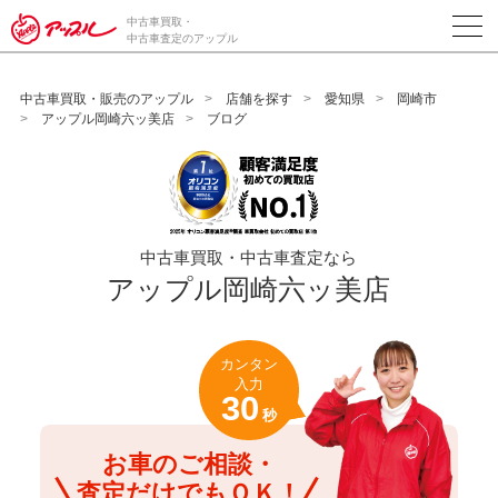
/*ABテスト_新規査定フォームの為のCVボタン*/
中古車買取・
中古車査定のアップル
中古車買取・販売のアップル
店舗を探す
愛知県
岡崎市
アップル岡崎六ッ美店
ブログ
中古車買取・中古車査定なら
アップル岡崎六ッ美店
カンタン
入力
30
秒
お車のご相談・
査定だけでもＯＫ！