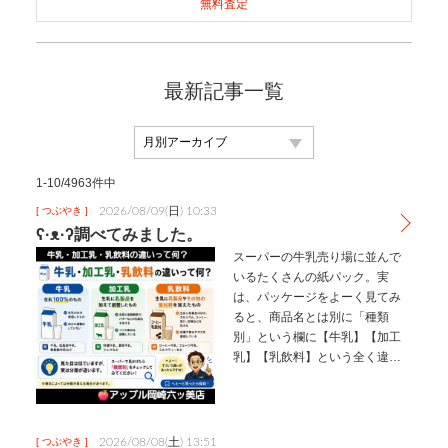
無料査定
最新記事一覧
1-10/4963件中
2026/08/09(日) 10:33
[ つぶやき ]
ʕ·ᴥ·ʔ調べてみました。
スーパーの牛乳売り場に並んで
いるたくさんの紙パック。⁡⁡実
は、パッケージをよーく見てみ
ると、商品名とは別に「種類
別」という欄に【牛乳】【加工
乳】【乳飲料】という全く違う
言葉が書かれているのをご存知
ですか？🤔⁡⁡⁡​見た目はどれも白い
ミルクのように見えますが、実
はルールによって厳密に3つのグ
2026/08/08(土) 13:51
[ つぶやき ]