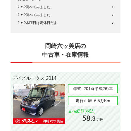
ʕ·ᴥ·ʔ調べてみました。
ʕ·ᴥ·ʔ調べてみました。
ʕ·ᴥ·ʔ水曜日は定休日だよ。
岡崎六ッ美店の
中古車・在庫情報
デイズルークス 2014
年式:
2014(平成26)年
走行距離:
6.5万Km
支払総額(税込)
58.
3
万円