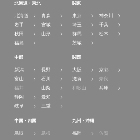
北海道・東北
関東
北海道
青森
東京
神奈川
岩手
宮城
埼玉
千葉
秋田
山形
群馬
栃木
福島
茨城
中部
関西
新潟
長野
大阪
京都
富山
石川
滋賀
奈良
福井
山梨
和歌山
兵庫
静岡
愛知
岐阜
三重
中国・四国
九州・沖縄
鳥取
島根
福岡
佐賀