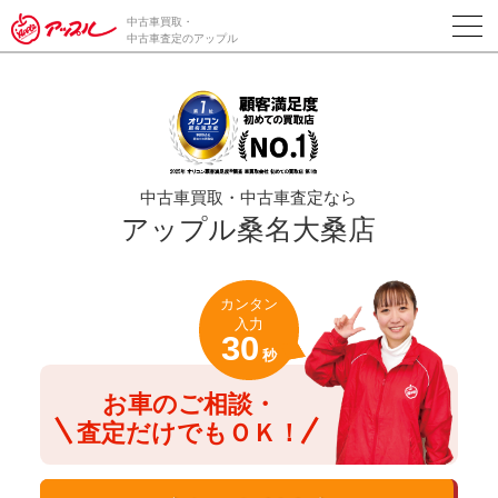
/*ABテスト_新規査定フォームの為のCVボタン*/
中古車買取・
中古車査定のアップル
中古車買取・中古車査定なら
アップル桑名大桑店
カンタン
入力
30
秒
お車のご相談・
査定だけでもＯＫ！