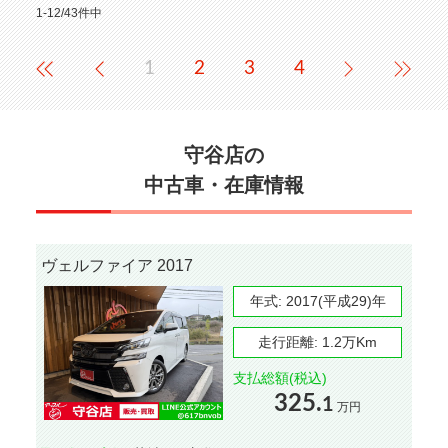
1-12/43件中
1
2
3
4
守谷店の
中古車・在庫情報
ヴェルファイア 2017
年式:
2017(平成29)年
走行距離:
1.2万Km
支払総額(税込)
325.
1
万円