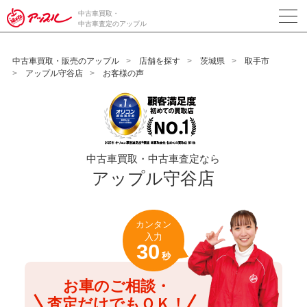
/*ABテスト_新規査定フォームの為のCVボタン*/
中古車買取・
中古車査定のアップル
中古車買取・販売のアップル
店舗を探す
茨城県
取手市
アップル守谷店
お客様の声
中古車買取・中古車査定なら
アップル守谷店
カンタン
入力
30
秒
お車のご相談・
査定だけでもＯＫ！