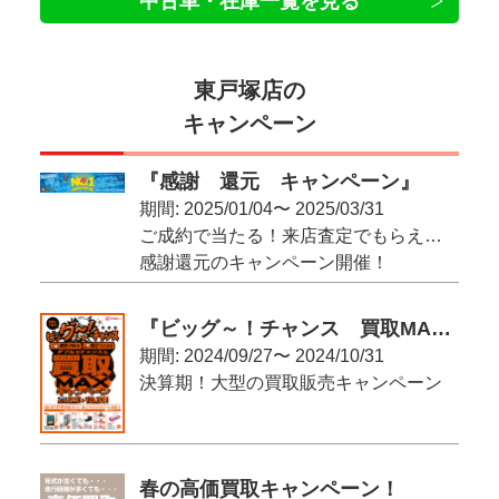
中古車・在庫一覧を見る
東戸塚店の
キャンペーン
『感謝 還元 キャンペーン』
期間: 2025/01/04〜 2025/03/31
ご成約で当たる！来店査定でもらえる！
感謝還元のキャンペーン開催！
期間は2025.1.4～3.31まで☆ ～当選総勢2020名様に当たる！！嬉しいプレゼントがたくさん！～
ご成約の方に抽選にてプレゼント！
『ビッグ～！チャンス 買取MAXキャンペーン』
★A賞【旅行ギフトカタログ】6名様
期間: 2024/09/27〜 2024/10/31
★B賞【ブランド米5kg】10名様
決算期！大型の買取販売キャンペーン
★C賞【衣類乾燥除湿機】28名様
★D賞【ハーフホットサンドメーカー】28名様
★E賞【ニャップルタオル】1960名様
春の高価買取キャンペーン！