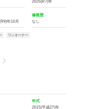
2025(R7)年
修復歴
(R9)年10月
なし
パワー
ステアリング
ー
ワンオーナー
盗難防止装置
プ
LED
ヘッドライト
横滑り防止装置
サイド
エアバッグ
バックカメラ
年式
2015(平成27)年