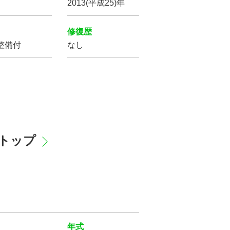
2013(平成25)年
修復歴
整備付
なし
ブトップ
年式