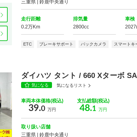
三重県 | 鈴鹿中央通り
走行距離
排気量
車検
0.2万Km
2800cc
2027
スマートキー
パワー
ウインドウ
ETC
ブレーキサポート
バックカメラ
スマートキ
Wエアコン
ETC
後席モニター
ディスプレイ
ヘッドラン
ダイハツ タント / 660 Xターボ SA
気になる
気になるリスト
クルーズ
コントロール
パーキング
アシスト
車両本体価格(税込)
支払総額(税込)
39.
48.
運転席
エアバッグ
助手席
エアバッグ
0
1
万円
万円
フロントカメラ
サイドカメラ
取り扱い店舗
三重県 | 鈴鹿中央通り