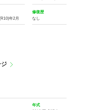
修復歴
(R10)年2月
なし
リフトアップ
ージ
シートヒーター
オットマン
年式