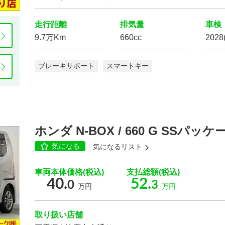
走行距離
排気量
車検
9.7万Km
660cc
2028
エコカー減税
対象車
電動リアゲート
ブレーキサポート
スマートキー
ローダウン
アルミホイール
ホンダ N-BOX / 660 G SSパッケ
気になる
気になるリスト
車両本体価格(税込)
支払総額(税込)
3列シート
ウォークスルー
40.
52.
0
3
万円
万円
ベンチシート
電動シート
取り扱い店舗