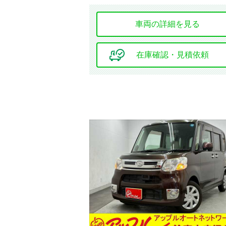
車両の詳細を見る
基本装備
キーレス
エントリー
在庫確認・見積依頼
エアコン
サンルーフ
安全装置・サポート
ABS
障害物センサー
カーテン
エアバッグ
全周囲カメラ