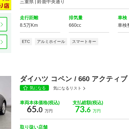
三重県 | 鈴鹿中央通り
走行距離
排気量
車検
8.5万Km
660cc
車検
ETC
アルミホイール
スマートキー
ダイハツ コペン / 660 アクティ
気になる
気になるリスト
車両本体価格(税込)
支払総額(税込)
65.
73.
0
6
万円
万円
取り扱い店舗