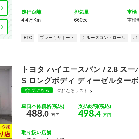
走行距離
排気量
車検
設定
4.4万Km
660cc
車検
駆動方式
ETC
ブレーキサポート
クルーズコントロール
バ
スライドドア
トヨタ ハイエースバン / 2.8 ス
S ロングボディ ディーゼルターボ 
乗車定員
気になる
気になるリスト
車両本体価格(税込)
支払総額(税込)
488.
498.
0
4
万円
万円
カーナビ/TV/DVD
取り扱い店舗