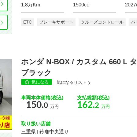
1.8万Km
1500cc
2027
排気量
ETC
ブレーキサポート
クルーズコントロール
バ
ホンダ N-BOX / カスタム 660 
ブラック
もっと詳しく
気になる
気になるリスト
車両本体価格(税込)
支払総額(税込)
150.
162.
0
2
万円
万円
こだわりの条件
168
取り扱い店舗
こ
台
三重県 | 鈴鹿中央通り
ボディタイプ
検