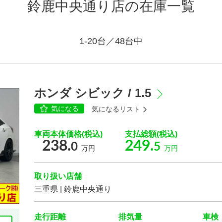
鈴鹿中央通り店の在庫一覧
1-20台／48台中
車種
ホンダ シビック / 1.5
気になる
気になるリスト
車両本体価格(税込)
支払総額(税込)
車体の色
238.
249.
0
5
万円
万円
選択する
取り扱い店舗
走行距離
三重県 | 鈴鹿中央通り
走行距離
排気量
車検