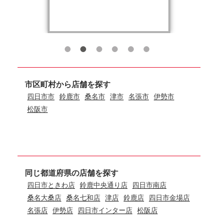
市区町村から店舗を探す
四日市市
鈴鹿市
桑名市
津市
名張市
伊勢市
松阪市
同じ都道府県の店舗を探す
四日市ときわ店
鈴鹿中央通り店
四日市南店
桑名大桑店
桑名七和店
津店
鈴鹿店
四日市金場店
名張店
伊勢店
四日市インター店
松阪店