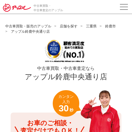
/*ABテスト_新規査定フォームの為のCVボタン*/
中古車買取・
中古車査定のアップル
中古車買取・販売のアップル
店舗を探す
三重県
鈴鹿市
アップル鈴鹿中央通り店
中古車買取・中古車査定なら
アップル鈴鹿中央通り店
カンタン
入力
30
秒
お車のご相談・
査定だけでもＯＫ！