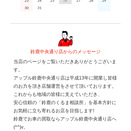
23
24
25
26
27
28
29
27
2
30
31
鈴鹿中央通り店からのメッセージ
当店のページをご覧いただきありがとうございま
す。
アップル鈴鹿中央通り店は平成13年に開業し皆様
のお力を頂き店舗運営をさせて頂いております。
これからも地域の皆様に支えていただき、
安心信頼の「鈴鹿のくるま相談所」を基本方針に
お気軽に立ち寄れるお店を目指します!
鈴鹿でお車の買取ならアップル鈴鹿中央通り店へ
(^^)v。