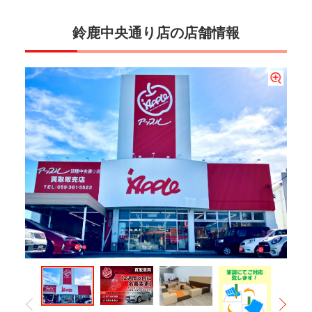
鈴鹿中央通り店の店舗情報
お車をご売却された後も、安心してお任せいただけるよう、アップルではお客様と
当店では、小さなお子様連れの方にも安心してご来店いただけるよう、キッズスペ
アップル鈴鹿中央通り店では、筆談での商談・ご相談にも対応しております。ま
★祝★この度、『2025年 オリコン顧客満足度®調査 車買取会社 初めての買取
のお約束を大切にしております。当店では、お車の名義変更を原則2週間以内に完了
ースを完備しております。また、混雑時にも快適にお過ごしいただけるゆったりと
た、UDトークやLINEでのご案内も可能ですので、どなたでも安心してご利用いただ
店 第１位』を獲得する事ができました♪これからも皆様にご満足いただけるよう精
入店から退店までの査定の流れになります。時間の無いお客様もかんたん査定でお
し、手続きが完了次第、お客様へ完了…
した待合スペースもご用意。店内の水槽…
けます。お車に関するご相談は、ぜ…
一杯努めて参ります。是非、初め…
およその査定金額がお伝えできます。