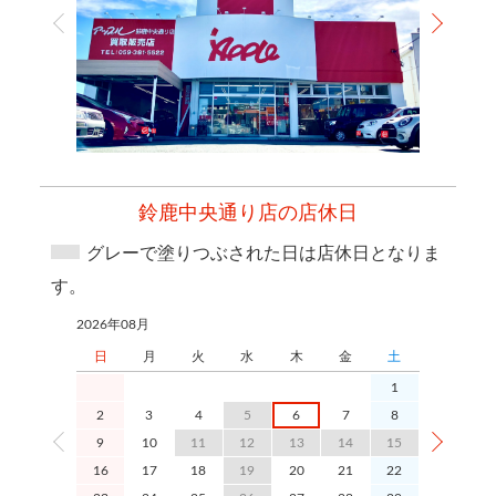
鈴鹿中央通り店の店休日
グレーで塗りつぶされた日は店休日となりま
す。
2026年08月
2026年09月
日
月
火
水
木
金
土
日
1
2
3
4
5
6
7
8
6
9
10
11
12
13
14
15
13
1
16
17
18
19
20
21
22
20
2